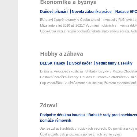
Ekonomika a byznys
Daňové přiznání
Novela zákoníku práce
Nadace EP
EU staví čipové továrny, v Česku to stojí. Investici v Rožnově za
Máte auto z let 2010 až 2021? Vypínání mobilních sítí vám zabloku
Coca-Cola mizí z regálů obchodů, tekuté zlato znovu zdraží. A obl
Hobby a zábava
BLESK Tlapky
Divoký kačer
Netflix filmy a seriály
Draisina, velocipéd i kostitřas: Unikátní bicykly v Muzeu Chodska
Cestovní horečka šlechty: Chuďas z Klatovska otrokářem v Jižn
Filip Vondrášek: V Jižní Americe si lidé plují životem mnohem lehčej
Zdraví
Podpořte dětskou imunitu
Babské rady proti nachlaze
pomůže rýmovník
Jak se zdravě zchladit v tropických vedrech: Co pomáhá a kdy už 
Úpal a úžeh: Jak je poznat a jak se z nich rychle vyléčit