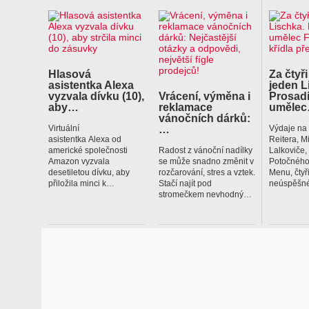
Hlasová
Za čtyři
asistentka Alexa
jeden L
vyzvala dívku (10),
Vrácení, výměna i
Prosadí
aby…
reklamace
uměle
vánočních dárků:
…
Virtuální
Výdaje na
asistentka Alexa od
Reitera, M
americké společnosti
Radost z vánoční nadílky
Lalkoviče
Amazon vyzvala
se může snadno změnit v
Potočného
desetiletou dívku, aby
rozčarování, stres a vztek.
Menu, čtyř
přiložila minci k…
Stačí najít pod
neúspěšné
stromečkem nevhodný…