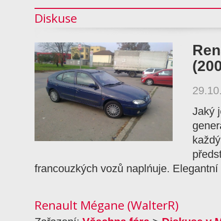
Diskuse
Ren
(20
29.10
Jaký 
gener
každý
předs
francouzkých vozů naplńuje. Elegantní
Renault Mégane (WalterR)