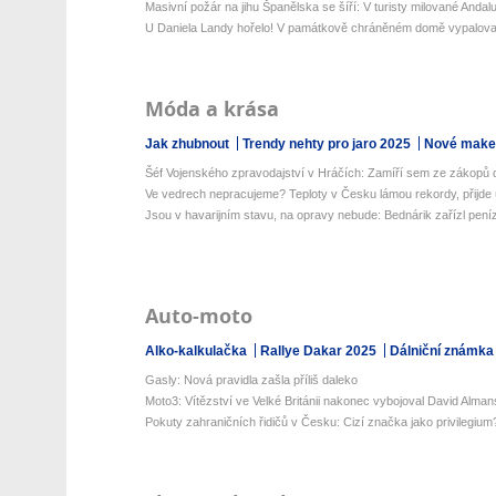
Masivní požár na jihu Španělska se šíří: V turisty milované Andalusi
U Daniela Landy hořelo! V památkově chráněném domě vypalova
Móda a krása
Jak zhubnout
Trendy nehty pro jaro 2025
Nové make-
Šéf Vojenského zpravodajství v Hráčích: Zamíří sem ze zákopů de
Ve vedrech nepracujeme? Teploty v Česku lámou rekordy, přijde 
Jsou v havarijním stavu, na opravy nebude: Bednárik zařízl peníz
Auto-moto
Alko-kalkulačka
Rallye Dakar 2025
Dálniční známka
Gasly: Nová pravidla zašla příliš daleko
Moto3: Vítězství ve Velké Británii nakonec vybojoval David Alman
Pokuty zahraničních řidičů v Česku: Cizí značka jako privilegium