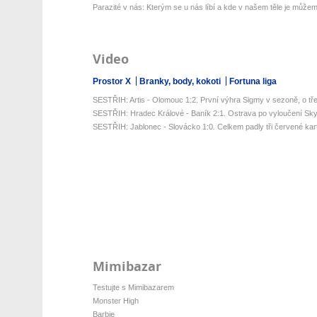
Parazité v nás: Kterým se u nás líbí a kde v našem těle je můžeme
Video
Prostor X
Branky, body, kokoti
Fortuna liga
SESTŘIH: Artis - Olomouc 1:2. První výhra Sigmy v sezoně, o tře
SESTŘIH: Hradec Králové - Baník 2:1. Ostrava po vyloučení Sky
SESTŘIH: Jablonec - Slovácko 1:0. Celkem padly tři červené karty
Mimibazar
Testujte s Mimibazarem
Monster High
Barbie