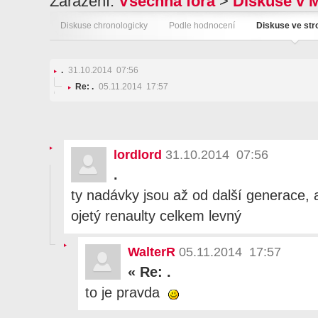
Zařazení:
Všechna fóra
>
Diskuse v 
Diskuse chronologicky
Podle hodnocení
Diskuse ve st
.
31.10.2014 07:56
Re: .
05.11.2014 17:57
lordlord
31.10.2014 07:56
.
ty nadávky jsou až od další generace, 
ojetý renaulty celkem levný
WalterR
05.11.2014 17:57
«
Re: .
to je pravda