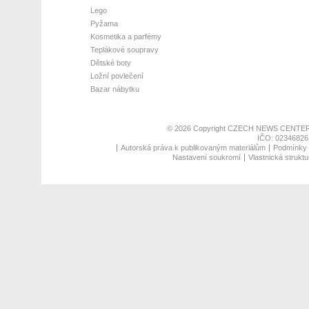
Lego
Pyžama
Kosmetika a parfémy
Teplákové soupravy
Dětské boty
Ložní povlečení
Bazar nábytku
© 2026 Copyright
CZECH NEWS CENTER
IČO: 02346826,
Autorská práva k publikovaným materiálům
Podmínky p
Nastavení soukromí
Vlastnická struktu