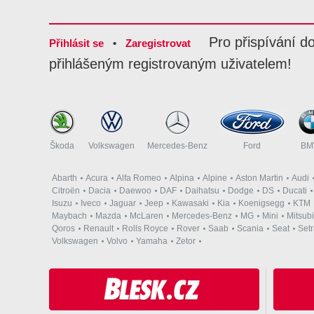
Pro přispívání d
Přihlásit se
•
Zaregistrovat
přihlášeným registrovaným uživatelem!
Škoda
Volkswagen
Mercedes-Benz
Ford
B
Abarth
Acura
Alfa Romeo
Alpina
Alpine
Aston Martin
Audi
Citroën
Dacia
Daewoo
DAF
Daihatsu
Dodge
DS
Ducati
Isuzu
Iveco
Jaguar
Jeep
Kawasaki
Kia
Koenigsegg
KTM
Maybach
Mazda
McLaren
Mercedes-Benz
MG
Mini
Mitsubi
Qoros
Renault
Rolls Royce
Rover
Saab
Scania
Seat
Set
Volkswagen
Volvo
Yamaha
Zetor