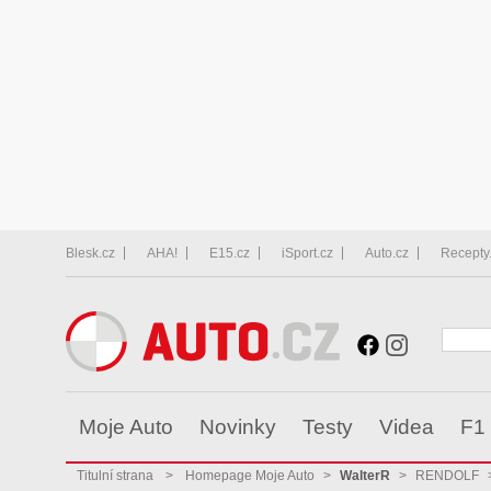
Blesk.cz
AHA!
E15.cz
iSport.cz
Auto.cz
Recepty
Moje Auto
Novinky
Testy
Videa
F1
Titulní strana
>
Homepage Moje Auto
>
WalterR
>
RENDOLF