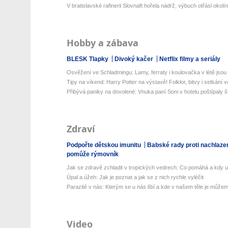
V bratislavské rafinerii Slovnaft hořela nádrž, výbuch otřásl okolí
Hobby a zábava
BLESK Tlapky
Divoký kačer
Netflix filmy a seriály
Osvěžení ve Schladmingu: Lamy, ferraty i koulovačka v létě jsou j
Tipy na víkend: Harry Potter na výstavě! Folklor, bitvy i setkání v
Přibývá paniky na dovolené: Vnuka paní Soni v hotelu poštípaly št
Zdraví
Podpořte dětskou imunitu
Babské rady proti nachlaze
pomůže rýmovník
Jak se zdravě zchladit v tropických vedrech: Co pomáhá a kdy už 
Úpal a úžeh: Jak je poznat a jak se z nich rychle vyléčit
Parazité v nás: Kterým se u nás líbí a kde v našem těle je můžeme
Video