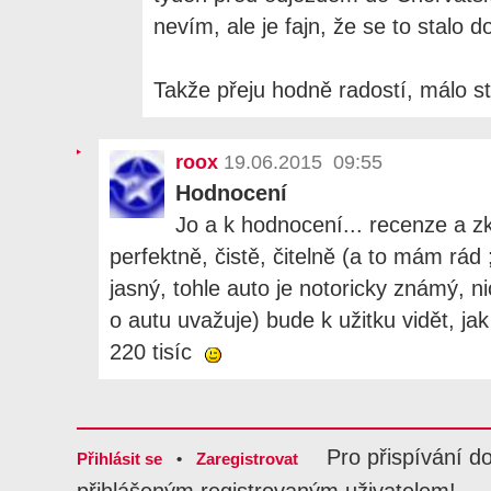
nevím, ale je fajn, že se to stalo 
Takže přeju hodně radostí, málo s
roox
19.06.2015 09:55
Hodnocení
Jo a k hodnocení... recenze a 
perfektně, čistě, čitelně (a to mám rád ;-
jasný, tohle auto je notoricky známý,
o autu uvažuje) bude k užitku vidět, j
220 tisíc
Pro přispívání d
Přihlásit se
•
Zaregistrovat
přihlášeným registrovaným uživatelem!