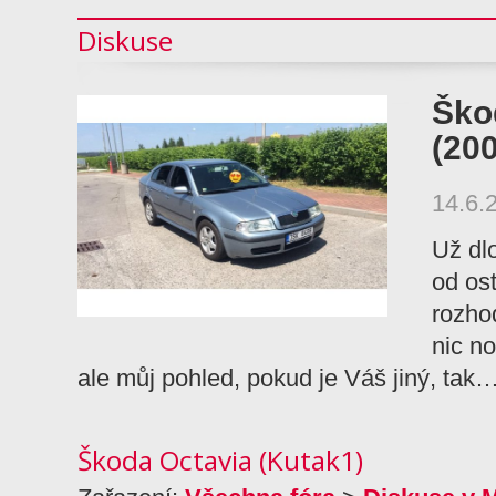
Diskuse
Ško
(20
14.6.
Už dl
od ost
rozho
nic n
ale můj pohled, pokud je Váš jiný, tak
Škoda Octavia (Kutak1)