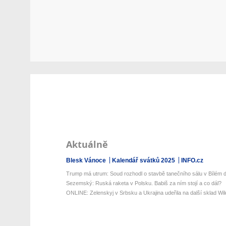
Aktuálně
Blesk Vánoce
Kalendář svátků 2025
INFO.cz
Trump má utrum: Soud rozhodl o stavbě tanečního sálu v Bílém
Sezemský: Ruská raketa v Polsku. Babiš za ním stojí a co dál?
ONLINE: Zelenskyj v Srbsku a Ukrajina udeřila na další sklad Wild