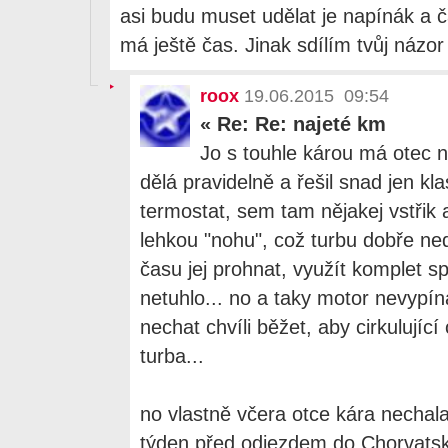
asi budu muset udělat je napínák a č
má ještě čas. Jinak sdílím tvůj názor
roox
19.06.2015 09:54
«
Re: Re: najeté km
Jo s touhle károu má otec n
dělá pravidelně a řešil snad jen kla
termostat, sem tam nějakej vstřik a
lehkou "nohu", což turbu dobře ned
času jej prohnat, využít komplet s
netuhlo... no a taky motor nevypína
nechat chvíli běžet, aby cirkulující 
turba...
no vlastně včera otce kára nechala
týden před odjezdem do Chorvatska