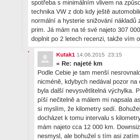
spotřeba s minimálním vlivem na způso
technika VW z dob kdy ještě automobilo
normální a hysterie snižování nákladů
prim. Já mám na té své najeto 307 00
doplnit po 2 letech recenzi, takže vím
Kutak1
14.06.2015 23:15
«
Re: najeté km
Podle Cebie je tam menší nesrovnalo
nicméně, kdybych nedával pozor na 
byla další nevysvětlitelná výchylka. P
píší nečitelně a málem mi napsala a
si myslím, že kilometry sedí. Bohuže
docházet k tomu intervalu s kilometr
mám najeto cca 12 000 km. Downsizin
nesmysl, ale bohužel s tím asi zatí