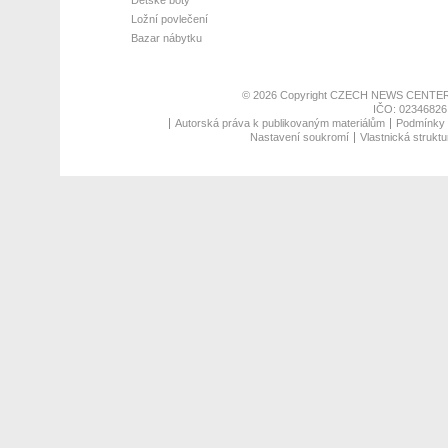
Ložní povlečení
Bazar nábytku
© 2026 Copyright
CZECH NEWS CENTER
IČO: 02346826,
Autorská práva k publikovaným materiálům
Podmínky p
Nastavení soukromí
Vlastnická struktu