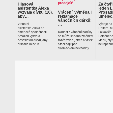
Hlasová
Za čtyři
asistentka Alexa
jeden L
vyzvala dívku (10),
Vrácení, výměna i
Prosadí
aby…
reklamace
uměle
vánočních dárků:
…
Virtuální
Výdaje na
asistentka Alexa od
Reitera, M
americké společnosti
Radost z vánoční nadílky
Lalkoviče
Amazon vyzvala
se může snadno změnit v
Potočného
desetiletou dívku, aby
rozčarování, stres a vztek.
Menu, čtyř
přiložila minci k…
Stačí najít pod
neúspěšné
stromečkem nevhodný…