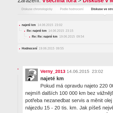
Zařazení:
Všechna fóra
>
Diskuse v 
Diskuse chronologicky
Podle hodnocení
Diskuse ve st
najeté km
14.06.2015 23:02
Re: najeté km
14.06.2015 23:15
Re: Re: najeté km
19.06.2015 09:54
Hodnocení
19.06.2015 09:55
Verny_2013
14.06.2015 23:02
najeté km
Pokud má opravdu najeto 220 00
nejmíň dalších 100 000 km bez vážnějš
potřeba nezanedbat servis a měnit olej
nájezdu 15 - 20 tis. km. Jak píšeš nejv