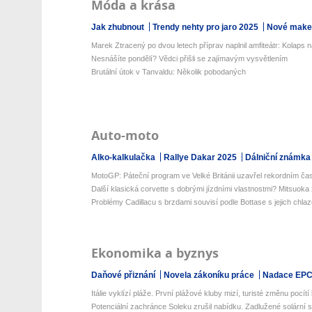
Móda a krása
Jak zhubnout
Trendy nehty pro jaro 2025
Nové make-
Marek Ztracený po dvou letech příprav naplnil amfiteátr: Kolaps na
Nesnášíte pondělí? Vědci přišli se zajímavým vysvětlením
Brutální útok v Tanvaldu: Několik pobodaných
Auto-moto
Alko-kalkulačka
Rallye Dakar 2025
Dálniční známka
MotoGP: Páteční program ve Velké Británii uzavřel rekordním ča
Další klasická corvette s dobrými jízdními vlastnostmi? Mitsuoka 
Problémy Cadillacu s brzdami souvisí podle Bottase s jejich chla
Ekonomika a byznys
Daňové přiznání
Novela zákoníku práce
Nadace EP
Itálie vyklízí pláže. První plážové kluby mizí, turisté změnu pocítí 
Potenciální zachránce Soleku zrušil nabídku. Zadlužené solární s