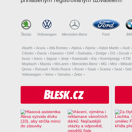
Škoda
Volkswagen
Mercedes-Benz
Ford
B
Abarth
Acura
Alfa Romeo
Alpina
Alpine
Aston Martin
Audi
Citroën
Dacia
Daewoo
DAF
Daihatsu
Dodge
DS
Ducati
Isuzu
Iveco
Jaguar
Jeep
Kawasaki
Kia
Koenigsegg
KTM
Maybach
Mazda
McLaren
Mercedes-Benz
MG
Mini
Mitsubi
Qoros
Renault
Rolls Royce
Rover
Saab
Scania
Seat
Set
Volkswagen
Volvo
Yamaha
Zetor