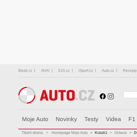
Blesk.cz
AHA!
E15.cz
iSport.cz
Auto.cz
Recepty
Moje Auto
Novinky
Testy
Videa
F1
Titulní strana
>
Homepage Moje Auto
>
Kutak1
>
Octavia
>
D