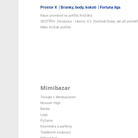
Prostor X
Branky, body, kokoti
Fortuna liga
Klaus promluvil na pohřbu Knížáka
SESTŘIH: Zbrojovka - Liberec 0:1. Rozhodl Dulay, ale při premiéř
Milan Knížák pohřeb
Mimibazar
Testujte s Mimibazarem
Monster High
Barbie
Lego
Pyžama
Kosmetika a parfémy
Teplákové soupravy
Dětské boty