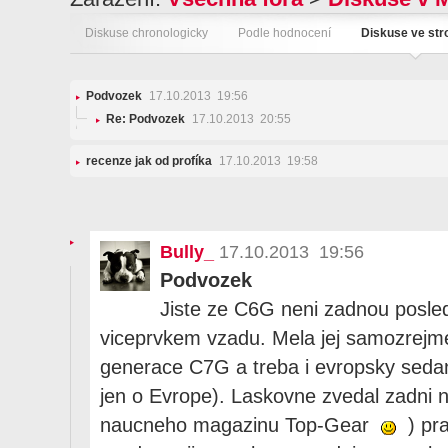
Diskuse chronologicky
Podle hodnocení
Diskuse ve st
Podvozek
17.10.2013 19:56
Re: Podvozek
17.10.2013 20:55
recenze jak od profíka
17.10.2013 19:58
Bully_
17.10.2013 19:56
Podvozek
Jiste ze C6G neni zadnou posled
viceprvkem vzadu. Mela jej samozrejme 
generace C7G a treba i evropsky sed
jen o Evrope). Laskovne zvedal zadni n
naucneho magazinu Top-Gear
) pr