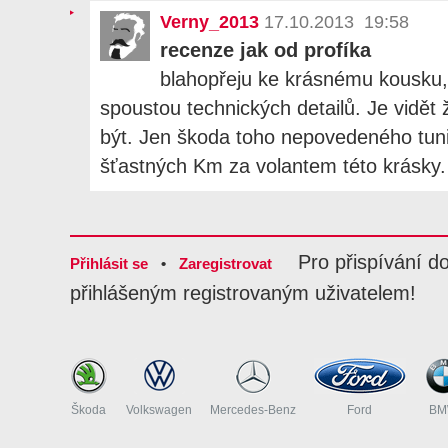
Verny_2013
17.10.2013 19:58
recenze jak od profíka
blahopřeju ke krásnému kousku
spoustou technických detailů. Je vidět 
být. Jen škoda toho nepovedeného tuni
šťastných Km za volantem této krásky.
Pro přispívání d
Přihlásit se
•
Zaregistrovat
přihlášeným registrovaným uživatelem!
Škoda
Volkswagen
Mercedes-Benz
Ford
B