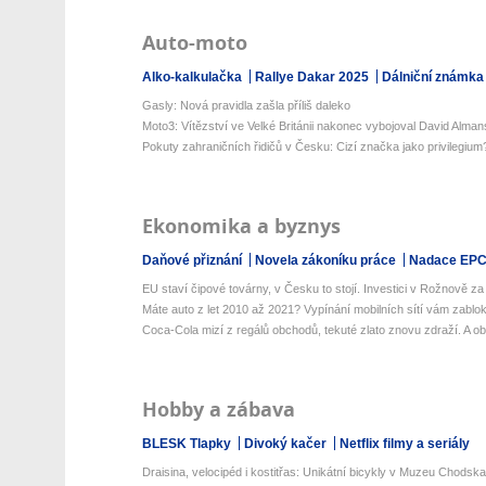
Auto-moto
Alko-kalkulačka
Rallye Dakar 2025
Dálniční známka
Gasly: Nová pravidla zašla příliš daleko
Moto3: Vítězství ve Velké Británii nakonec vybojoval David Alman
Pokuty zahraničních řidičů v Česku: Cizí značka jako privilegium
Ekonomika a byznys
Daňové přiznání
Novela zákoníku práce
Nadace EP
EU staví čipové továrny, v Česku to stojí. Investici v Rožnově za
Máte auto z let 2010 až 2021? Vypínání mobilních sítí vám zabloku
Coca-Cola mizí z regálů obchodů, tekuté zlato znovu zdraží. A obl
Hobby a zábava
BLESK Tlapky
Divoký kačer
Netflix filmy a seriály
Draisina, velocipéd i kostitřas: Unikátní bicykly v Muzeu Chodska