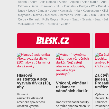
Abarth
Acura
Alfa Romeo
Alpina
Alpine
Aston Martin
Audi
Citroën
Dacia
Daewoo
DAF
Daihatsu
Dodge
DS
Ducati
Isuzu
Iveco
Jaguar
Jeep
Kawasaki
Kia
Koenigsegg
KTM
Maybach
Mazda
McLaren
Mercedes-Benz
MG
Mini
Mitsubi
Qoros
Renault
Rolls Royce
Rover
Saab
Scania
Seat
Set
Volkswagen
Volvo
Yamaha
Zetor
Hlasová
Za čtyři
asistentka Alexa
jeden L
vyzvala dívku (10),
Vrácení, výměna i
Prosadí
aby…
reklamace
uměle
vánočních dárků:
…
Virtuální
Výdaje na
asistentka Alexa od
Reitera, M
americké společnosti
Radost z vánoční nadílky
Lalkoviče
Amazon vyzvala
se může snadno změnit v
Potočného