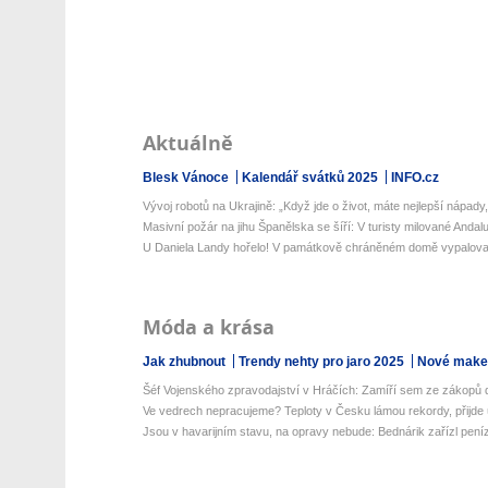
Aktuálně
Blesk Vánoce
Kalendář svátků 2025
INFO.cz
Vývoj robotů na Ukrajině: „Když jde o život, máte nejlepší nápady,“
Masivní požár na jihu Španělska se šíří: V turisty milované Andalusi
U Daniela Landy hořelo! V památkově chráněném domě vypalova
Móda a krása
Jak zhubnout
Trendy nehty pro jaro 2025
Nové make-
Šéf Vojenského zpravodajství v Hráčích: Zamíří sem ze zákopů de
Ve vedrech nepracujeme? Teploty v Česku lámou rekordy, přijde 
Jsou v havarijním stavu, na opravy nebude: Bednárik zařízl peníz