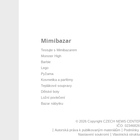
Mimibazar
Testujte s Mimibazarem
Monster High
Barbie
Lego
Pyžama
Kosmetika a parfémy
Teplákové soupravy
Dětské boty
Ložní povlečení
Bazar nábytku
© 2026 Copyright
CZECH NEWS CENTER
IČO: 02346826,
Autorská práva k publikovaným materiálům
Podmínky p
Nastavení soukromí
Vlastnická struktu