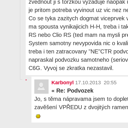
zvednout ji s torzkou vyzaduje naopak us
je pritom potreba vyvinout uz vic nez 
Co se tyka zazitych dogmat viceprvek 
ma spousta vynikajicich H-H, treba i t
RS nebo Clio RS (ted mam na mysli pre
System samotny nevypovida nic o kval
treba i ten zatracovany "NE"CTR podv
napraskal podvozku samotneho (seriov
C6G. Vyvoj se zkratka nezastavil.
Karbonyl
17.10.2013 20:55
«
Re: Podvozek
Jo, s těma nápravama jsem to doplet
zavěšení VPŘEDU z dvojitých ramen