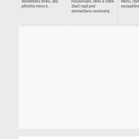
desetiletou dívku, aby
rozčarování, stres a vztek.
Menu, čtyř
přiložila minci k…
Stačí najít pod
neúspěšné
stromečkem nevhodný…