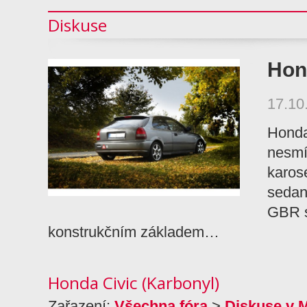
Diskuse
Hon
17.10
Honda
nesmí
karos
sedan
GBR s
konstrukčním základem…
Honda Civic (Karbonyl)
Zařazení:
Všechna fóra
>
Diskuse v 