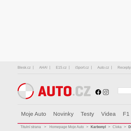
Blesk.cz
AHA!
E15.cz
iSport.cz
Auto.cz
Recepty
Moje Auto
Novinky
Testy
Videa
F1
Titulní strana
>
Homepage Moje Auto
>
Karbonyl
>
Cívka
>
D