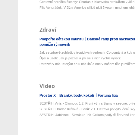
Cestovní horečka šlechty: Chuďas z Klatovska otrokářem v Jižn
Filip Vondrášek: V Jižní Americe si lidé plují životem mnohem lehčej
Zdraví
Podpořte dětskou imunitu
Babské rady proti nachlaze
pomůže rýmovník
Jak se zdravě zchladit v tropických vedrech: Co pomáhá a kdy už 
Úpal a úžeh: Jak je poznat a jak se z nich rychle vyléčit
Parazité v nás: Kterým se u nás líbí a kde v našem těle je můžeme
Video
Prostor X
Branky, body, kokoti
Fortuna liga
SESTŘIH: Artis - Olomouc 1:2. První výhra Sigmy v sezoně, o tře
SESTŘIH: Hradec Králové - Baník 2:1. Ostrava po vyloučení Sky
SESTŘIH: Jablonec - Slovácko 1:0. Celkem padly tři červené karty