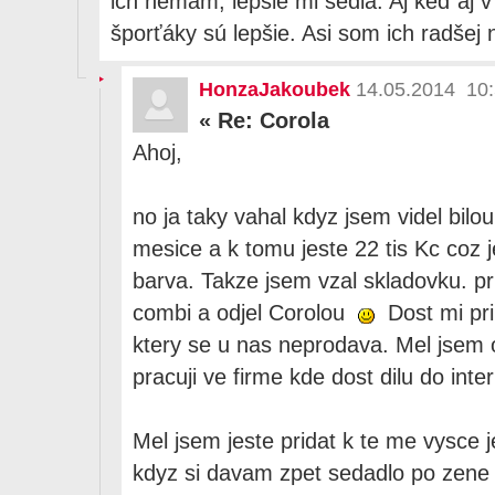
ich nemám, lepšie mi sedia. Aj keď aj v
šporťáky sú lepšie. Asi som ich radšej
HonzaJakoubek
14.05.2014 10
«
Re: Corola
Ahoj,
no ja taky vahal kdyz jsem videl bilo
mesice a k tomu jeste 22 tis Kc coz 
barva. Takze jsem vzal skladovku. pri
combi a odjel Corolou
Dost mi pr
ktery se u nas neprodava. Mel jsem o
pracuji ve firme kde dost dilu do int
Mel jsem jeste pridat k te me vysce 
kdyz si davam zpet sedadlo po zene 