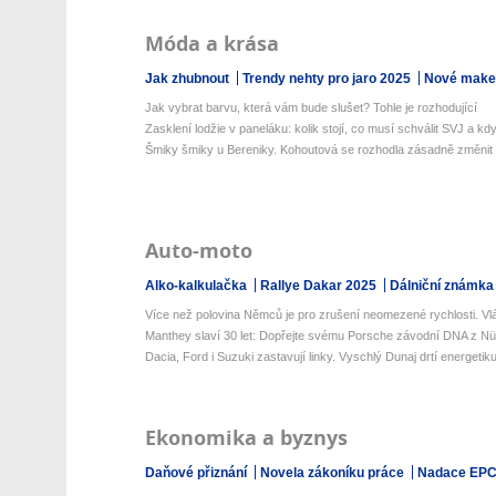
Móda a krása
Jak zhubnout
Trendy nehty pro jaro 2025
Nové make-
Jak vybrat barvu, která vám bude slušet? Tohle je rozhodující
Zasklení lodžie v paneláku: kolik stojí, co musí schválit SVJ a kdy
Šmiky šmiky u Bereniky. Kohoutová se rozhodla zásadně změnit
Auto-moto
Alko-kalkulačka
Rallye Dakar 2025
Dálniční známka
Více než polovina Němců je pro zrušení neomezené rychlosti. Vlád
Manthey slaví 30 let: Dopřejte svému Porsche závodní DNA z Nür
Dacia, Ford i Suzuki zastavují linky. Vyschlý Dunaj drtí energetiku
Ekonomika a byznys
Daňové přiznání
Novela zákoníku práce
Nadace EP