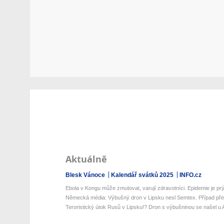
Aktuálně
Blesk Vánoce
Kalendář svátků 2025
INFO.cz
Ebola v Kongu může zmutovat, varují zdravotníci. Epidemie je prý
Německá média: Výbušný dron v Lipsku nesl Semtex. Případ přev
Teroristický útok Rusů v Lipsku!? Dron s výbušninou se našel u A