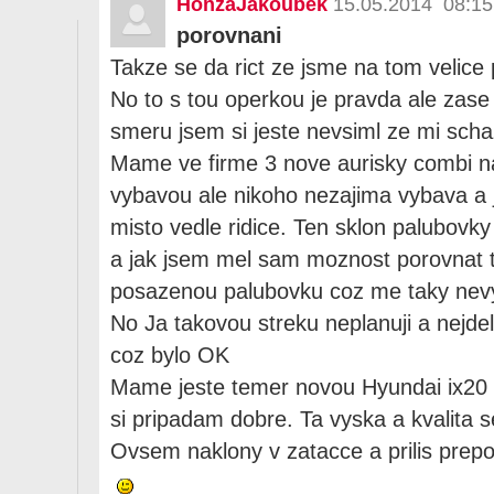
HonzaJakoubek
15.05.2014 08:15
porovnani
Takze se da rict ze jsme na tom velic
No to s tou operkou je pravda ale zase
smeru jsem si jeste nevsiml ze mi scha
Mame ve firme 3 nove aurisky combi na
vybavou ale nikoho nezajima vybava a j
misto vedle ridice. Ten sklon palubovk
a jak jsem mel sam moznost porovnat t
posazenou palubovku coz me taky nev
No Ja takovou streku neplanuji a nejde
coz bylo OK
Mame jeste temer novou Hyundai ix20 
si pripadam dobre. Ta vyska a kvalita s
Ovsem naklony v zatacce a prilis prepos