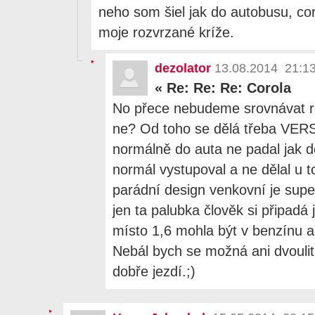
neho som šiel jak do autobusu, coro
moje rozvrzané kríže.
dezolator
13.08.2014 21:1
«
Re: Re: Re: Corola
No přece nebudeme srovnávat 
ne? Od toho se dělá třeba VER
normálně do auta ne padal jak d
normál vystupoval a ne dělal u 
parádní design venkovní je supe
jen ta palubka člověk si připadá
místo 1,6 mohla být v benzínu a
Nebál bych se možná ani dvoulit
dobře jezdí.;)