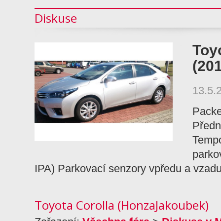
Diskuse
Toy
(20
13.5.
Packet
Předn
Tempo
parko
IPA) Parkovací senzory vpředu a vza
Toyota Corolla (HonzaJakoubek)