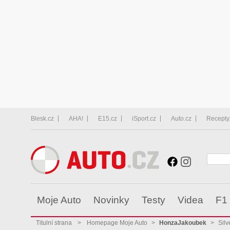
Blesk.cz
AHA!
E15.cz
iSport.cz
Auto.cz
Recepty
Moje Auto
Novinky
Testy
Videa
F1
Titulní strana
>
Homepage Moje Auto
>
HonzaJakoubek
>
Silv