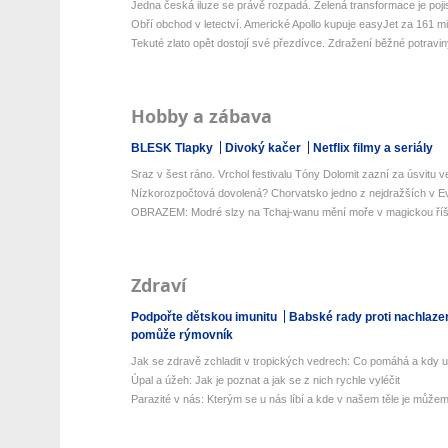
Jedna česká iluze se právě rozpadá. Zelená transformace je pojis
Obří obchod v letectví. Americké Apollo kupuje easyJet za 161 mili
Tekuté zlato opět dostojí své přezdívce. Zdražení běžné potraviny
Hobby a zábava
BLESK Tlapky
Divoký kačer
Netflix filmy a seriály
Sraz v šest ráno. Vrchol festivalu Tóny Dolomit zazní za úsvitu ve
Nízkorozpočtová dovolená? Chorvatsko jedno z nejdražších v Ev
OBRAZEM: Modré slzy na Tchaj-wanu mění moře v magickou říš
Zdraví
Podpořte dětskou imunitu
Babské rady proti nachlaze
pomůže rýmovník
Jak se zdravě zchladit v tropických vedrech: Co pomáhá a kdy už 
Úpal a úžeh: Jak je poznat a jak se z nich rychle vyléčit
Parazité v nás: Kterým se u nás líbí a kde v našem těle je můžeme