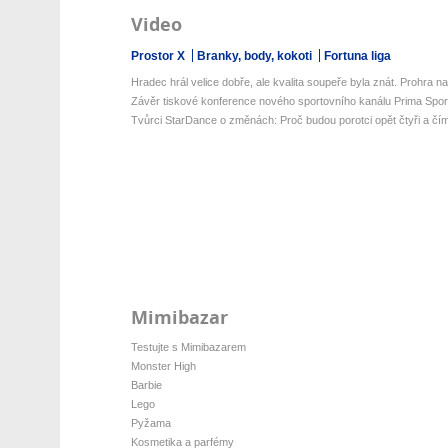
Video
Prostor X
Branky, body, kokoti
Fortuna liga
Hradec hrál velice dobře, ale kvalita soupeře byla znát. Prohra na 
Závěr tiskové konference nového sportovního kanálu Prima Spor
Tvůrci StarDance o změnách: Proč budou porotci opět čtyři a čím
Mimibazar
Testujte s Mimibazarem
Monster High
Barbie
Lego
Pyžama
Kosmetika a parfémy