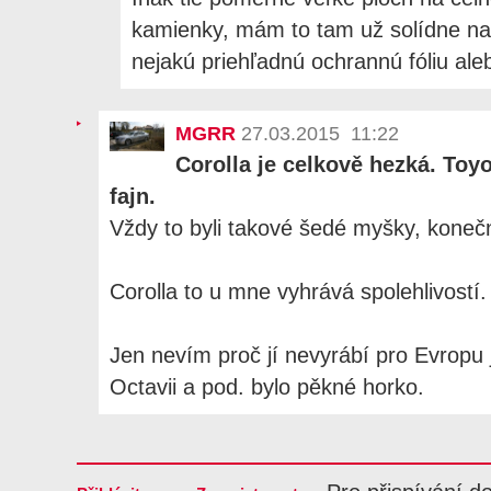
kamienky, mám to tam už solídne na
nejakú priehľadnú ochrannú fóliu ale
MGRR
27.03.2015 11:22
Corolla je celkově hezká. Toy
fajn.
Vždy to byli takové šedé myšky, konečn
Corolla to u mne vyhrává spolehlivostí.
Jen nevím proč jí nevyrábí pro Evropu ja
Octavii a pod. bylo pěkné horko.