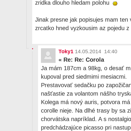
zridka dlouho hledam polohu
Jinak presne jak popisujes mam ten v
zrcatko hned vyzkousim az pojedu z 
Toky1
14.05.2014 14:40
«
Re: Re: Corola
Ja mám 187cm a 98kg, o desať m
kupoval pred siedmimi mesiacmi.
Prestavovať sedačku po zapožičaní
našťastie za volantom nášho trysk
Kolega má nový auris, potvora má 
corolle nieje. Na dlhé trasy by sa z
chorvátska napríklad. A s nostalg
predchádzajúce picasso pri nastup