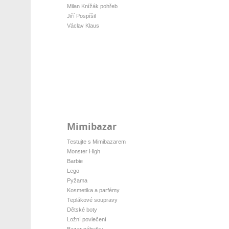
Milan Knížák pohřeb
Jiří Pospíšil
Václav Klaus
Mimibazar
Testujte s Mimibazarem
Monster High
Barbie
Lego
Pyžama
Kosmetika a parfémy
Teplákové soupravy
Dětské boty
Ložní povlečení
Bazar nábytku