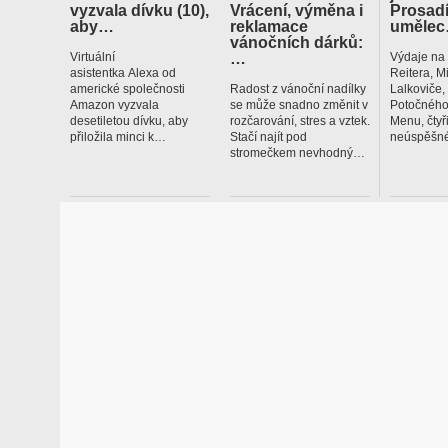
vyzvala dívku (10),
Vrácení, výměna i
Prosadí
aby…
reklamace
uměle
vánočních dárků:
…
Virtuální
Výdaje na
asistentka Alexa od
Reitera, M
americké společnosti
Radost z vánoční nadílky
Lalkoviče
Amazon vyzvala
se může snadno změnit v
Potočného
desetiletou dívku, aby
rozčarování, stres a vztek.
Menu, čtyř
přiložila minci k…
Stačí najít pod
neúspěšné
stromečkem nevhodný…