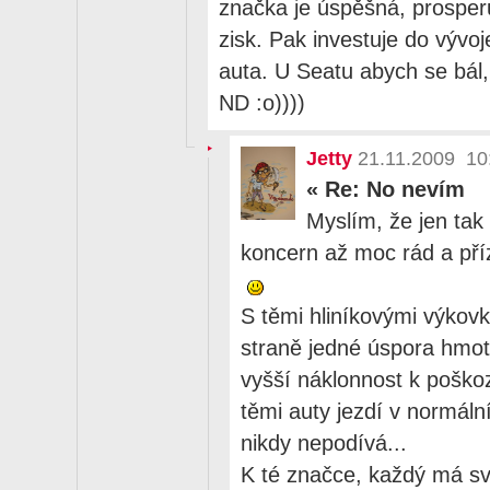
značka je úspěšná, prosperu
zisk. Pak investuje do vývo
auta. U Seatu abych se bál, 
ND :o))))
Jetty
21.11.2009 10
«
Re: No nevím
Myslím, že jen tak
koncern až moc rád a příz
S těmi hliníkovými výkovk
straně jedné úspora hmot
vyšší náklonnost k poškoz
těmi auty jezdí v normál
nikdy nepodívá...
K té značce, každý má sv