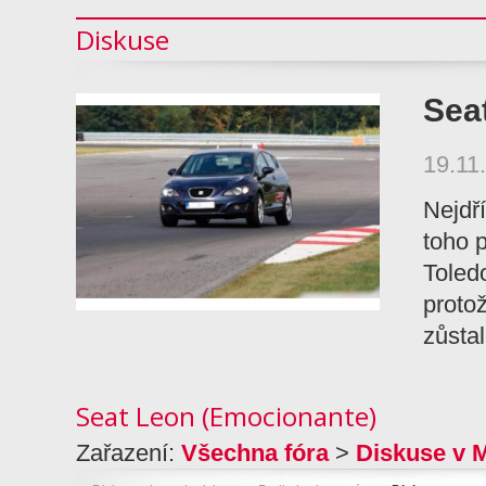
Diskuse
Sea
19.11
Nejdří
toho p
Toled
proto
zůsta
Seat Leon (Emocionante)
Zařazení:
Všechna fóra
>
Diskuse v 