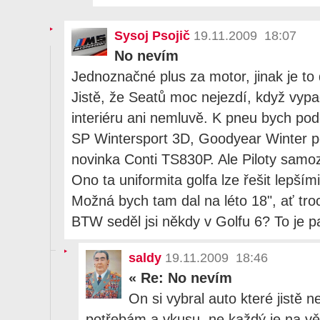
Sysoj Psojič
19.11.2009 18:07
No nevím
Jednoznačné plus za motor, jinak je to 
Jistě, že Seatů moc nejezdí, když vypad
interiéru ani nemluvě. K pneu bych podo
SP Wintersport 3D, Goodyear Winter p
novinka Conti TS830P. Ale Piloty samo
Ono ta uniformita golfa lze řešit lepším
Možná bych tam dal na léto 18", ať tr
BTW seděl jsi někdy v Golfu 6? To je pa
saldy
19.11.2009 18:46
«
Re: No nevím
On si vybral auto které jistě n
potřebám a vkusu, ne každý je na vět