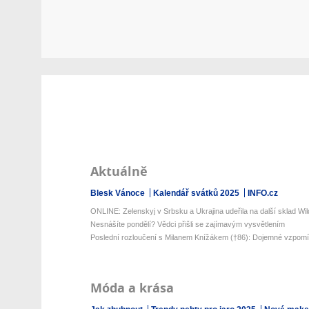
Aktuálně
Blesk Vánoce
Kalendář svátků 2025
INFO.cz
ONLINE: Zelenskyj v Srbsku a Ukrajina udeřila na další sklad Wild
Nesnášíte pondělí? Vědci přišli se zajímavým vysvětlením
Poslední rozloučení s Milanem Knížákem (†86): Dojemné vzpomín
Móda a krása