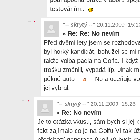
testováním..
"-- skrytý --"
20.11.2009 15:1
«
Re: Re: No nevím
Před dvěmi lety jsem se rozhodova
byl horký kandidát, bohužel se mi m
takže volba padla na Golfa. I když 
trošku změnili, vypadá líp. Jinak mu
pěkné auto
No a oceňuju vol
jej vybral.
"-- skrytý --"
20.11.2009 15:23
«
Re: No nevím
Je to otázka vkusu, sám bych si jej k
fakt zajímalo co je na Golfu VI tak 
předchozí generace (Golf V) bych ra