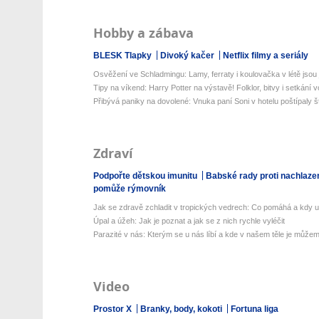
Hobby a zábava
BLESK Tlapky
Divoký kačer
Netflix filmy a seriály
Osvěžení ve Schladmingu: Lamy, ferraty i koulovačka v létě jsou j
Tipy na víkend: Harry Potter na výstavě! Folklor, bitvy i setkání v
Přibývá paniky na dovolené: Vnuka paní Soni v hotelu poštípaly št
Zdraví
Podpořte dětskou imunitu
Babské rady proti nachlaze
pomůže rýmovník
Jak se zdravě zchladit v tropických vedrech: Co pomáhá a kdy už 
Úpal a úžeh: Jak je poznat a jak se z nich rychle vyléčit
Parazité v nás: Kterým se u nás líbí a kde v našem těle je můžeme
Video
Prostor X
Branky, body, kokoti
Fortuna liga