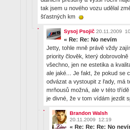
tak jsem u nového vozu udělal zm
šťastných km
Sysoj Psojič
20.11.2009 10
«
Re: Re: No nevím
Jetty, tohle mně právě vždy zaj
priority člověk, který dobrovolně
všechno, jen ne estetika a kvali
ale jaké... Je fakt, že pokud se
odvázat a vystoupit z řady, má t
mrňousů možná, ale v této tříd
je divné, že v tom vídám jezdit sp
Brandon Walsh
20.11.2009 12:19
«
Re: Re: Re: No nev