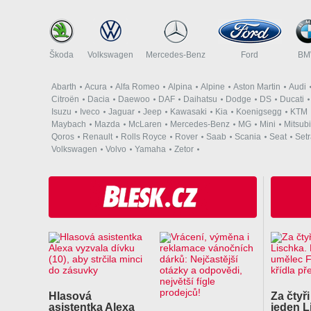
Škoda
Volkswagen
Mercedes-Benz
Ford
B
Abarth
Acura
Alfa Romeo
Alpina
Alpine
Aston Martin
Audi
Citroën
Dacia
Daewoo
DAF
Daihatsu
Dodge
DS
Ducati
Isuzu
Iveco
Jaguar
Jeep
Kawasaki
Kia
Koenigsegg
KTM
Maybach
Mazda
McLaren
Mercedes-Benz
MG
Mini
Mitsubi
Qoros
Renault
Rolls Royce
Rover
Saab
Scania
Seat
Set
Volkswagen
Volvo
Yamaha
Zetor
Hlasová
Za čtyři
asistentka Alexa
jeden L