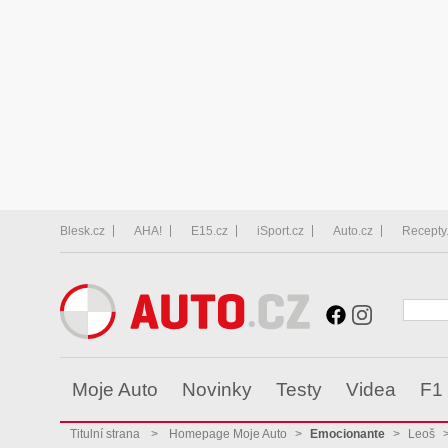
Blesk.cz
AHA!
E15.cz
iSport.cz
Auto.cz
Recepty
Moje Auto
Novinky
Testy
Videa
F1
Titulní strana
>
Homepage Moje Auto
>
Emocionante
>
Leoš