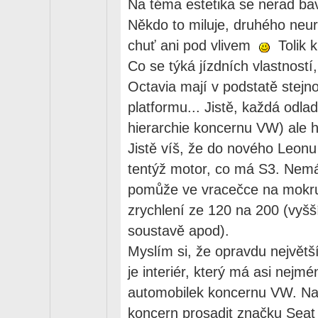
Na téma estetika se nerad ba
Někdo to miluje, druhého neura
chuť ani pod vlivem
Tolik k
Co se týká jízdních vlastností
Octavia mají v podstatě stej
platformu... Jistě, každá odlad
hierarchie koncernu VW) ale h
Jistě víš, že do nového Leon
tentýž motor, co má S3. Nemá 
pomůže ve vracečce na mokru
zrychlení ze 120 na 200 (vyšš
soustavě apod).
Myslím si, že opravdu největš
je interiér, který má asi nejmén
automobilek koncernu VW. Na 
koncern prosadit značku Seat