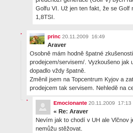
Golfu VI. Už jen ten fakt, že se Gol
1,8TSI.
princ
20.11.2009 16:49
Araver
Osobně mám hodně špatné zkušenosti 
prodejcem/servisem/. Vyzkoušeno jak u
dopadlo vždy špatně.
Změnil jsem na Topcentrum Kyjov a zat
prodejcem tak servisem. Nehledě na c
Emocionante
20.11.2009 17:13
«
Re: Araver
Nevím jak to chodí v UH ale Vlčnov j
nemůžu stěžovat.