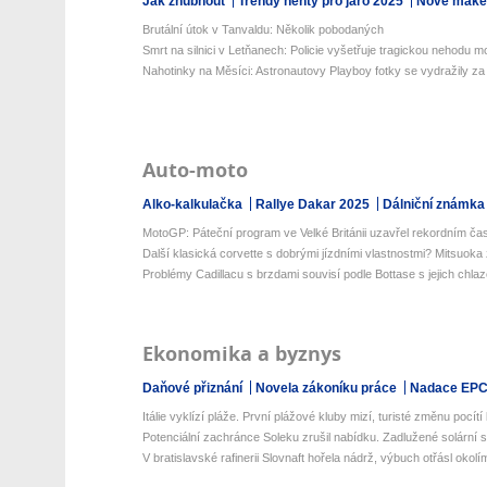
Jak zhubnout
Trendy nehty pro jaro 2025
Nové make-
Brutální útok v Tanvaldu: Několik pobodaných
Smrt na silnici v Letňanech: Policie vyšetřuje tragickou nehodu mo
Nahotinky na Měsíci: Astronautovy Playboy fotky se vydražily za m
Auto-moto
Alko-kalkulačka
Rallye Dakar 2025
Dálniční známka
MotoGP: Páteční program ve Velké Británii uzavřel rekordním ča
Další klasická corvette s dobrými jízdními vlastnostmi? Mitsuoka 
Problémy Cadillacu s brzdami souvisí podle Bottase s jejich chla
Ekonomika a byznys
Daňové přiznání
Novela zákoníku práce
Nadace EP
Itálie vyklízí pláže. První plážové kluby mizí, turisté změnu pocítí 
Potenciální zachránce Soleku zrušil nabídku. Zadlužené solární s
V bratislavské rafinerii Slovnaft hořela nádrž, výbuch otřásl okolí