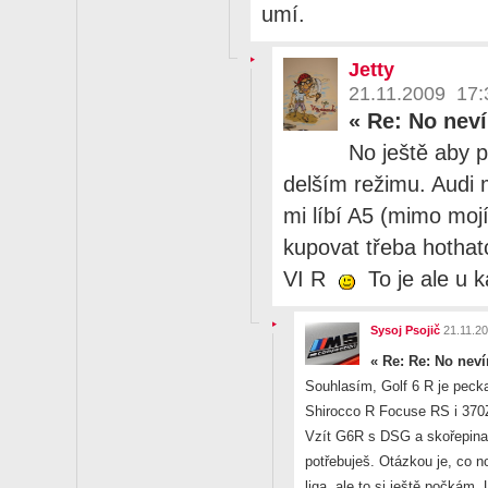
umí.
Jetty
21.11.2009 17:
«
Re: No nev
No ještě aby po
delším režimu. Audi
mi líbí A5 (mimo mojí
kupovat třeba hothat
VI R
To je ale u 
Sysoj Psojič
21.11.2
«
Re: Re: No nev
Souhlasím, Golf 6 R je pecka
Shirocco R Focuse RS i 37
Vzít G6R s DSG a skořepina
potřebuješ. Otázkou je, co n
liga, ale to si ještě počkám