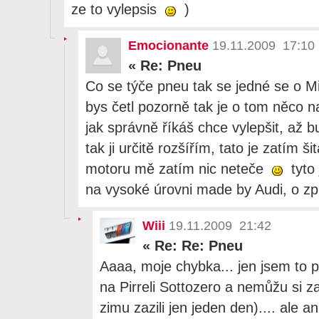
ze to vylepsis
)
Emocionante
19.11.2009 17:10
«
Re: Pneu
Co se týče pneu tak se jedné se o Mic
bys četl pozorně tak je o tom něco n
jak správně říkáš chce vylepšit, až 
tak ji určitě rozšířím, tato je zatím š
motoru mě zatím nic neteče
tyto
na vysoké úrovni made by Audi, o z
Wiii
19.11.2009 21:42
«
Re: Re: Pneu
Aaaa, moje chybka... jen jsem to p
na Pirreli Sottozero a nemůžu si z
zimu zazili jen jeden den).... ale 