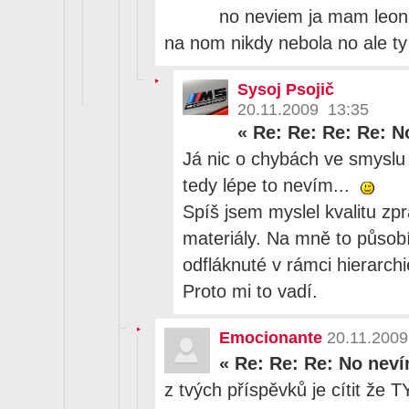
no neviem ja mam leon
na nom nikdy nebola no ale ty 
Sysoj Psojič
20.11.2009 13:35
«
Re: Re: Re: Re: 
Já nic o chybách ve smyslu
tedy lépe to nevím...
Spíš jsem myslel kvalitu zp
materiály. Na mně to působí
odfláknuté v rámci hierarc
Proto mi to vadí.
Emocionante
20.11.2009
«
Re: Re: Re: No nev
z tvých příspěvků je cítit že T