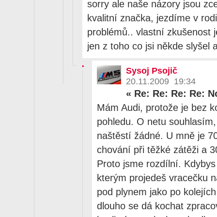
sorry ale naše názory jsou zce
kvalitní značka, jezdíme v ro
problémů.. vlastní zkušenost j
jen z toho co jsi někde slyšel 
Sysoj Psojič
20.11.2009 19:34
«
Re: Re: Re: Re: 
Mám Audi, protože je bez 
pohledu. O netu souhlasím,
naštěstí žádné. U mně je 7
chování při těžké zátěži a 3
Proto jsme rozdílní. Kdybys
kterým projedeš vracečku 
pod plynem jako po kolejích
dlouho se dá kochat zprac