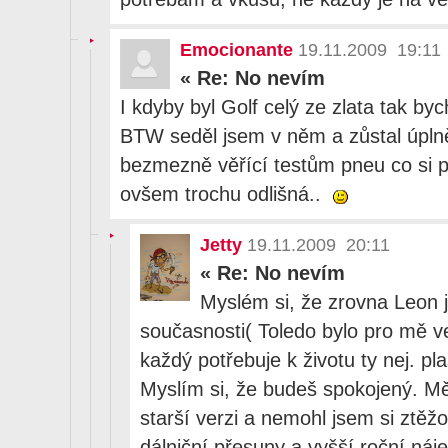
Emocionante
19.11.2009 19:11
«
Re: No nevím
I kdyby byl Golf celý ze zlata tak byc
BTW seděl jsem v něm a zůstal úplně
bezmezně věřící testům pneu co si p
ovšem trochu odlišná..
Jetty
19.11.2009 20:11
«
Re: No nevím
Myslém si, že zrovna Leon 
současnosti( Toledo bylo pro mě 
každý potřebuje k životu ty nej. plas
Myslím si, že budeš spokojený. Mě
starší verzi a nemohl jsem si ztěž
dálniční přesuny a vyšší roční náj