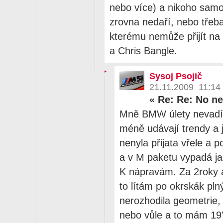
nebo více) a nikoho samo
zrovna nedaří, nebo třeba
kterému nemůže přijít na
a Chris Bangle.
Sysoj Psojič
21.11.2009 11:14
«
Re: Re: No n
Mně BMW úlety nevadí.
méně udávají trendy a 
nenyla přijata vřele a p
a v M paketu vypadá ja
K nápravám. Za 2roky 
to lítám po okrskák pln
nerozhodila geometrie, 
nebo vůle a to mám 19"