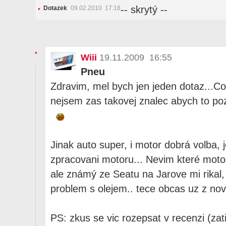
-- skrytý --
Dotazek
09.02.2010 17:18
Wiii
19.11.2009 16:55
Pneu
Zdravim, mel bych jen jeden dotaz...Co 
nejsem zas takovej znalec abych to po
Jinak auto super, i motor dobrá volba, 
zpracovani motoru... Nevim které moto
ale známý ze Seatu na Jarove mi rikal
problem s olejem.. tece obcas uz z no
PS: zkus se vic rozepsat v recenzi (za