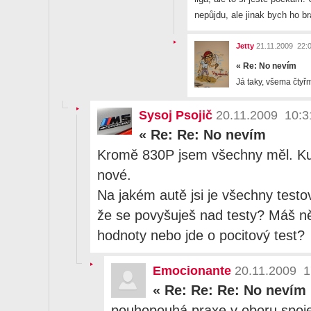
nepůjdu, ale jinak bych ho br
Jetty
21.11.2009 22:
«
Re: No nevím
Já taky, všema čty
Sysoj Psojič
20.11.2009 10:3
«
Re: Re: No nevím
Kromě 830P jsem všechny měl. Ku
nové.
Na jakém autě jsi je všechny testo
že se povyšuješ nad testy? Máš n
hodnoty nebo jde o pocitový test?
Emocionante
20.11.2009 1
«
Re: Re: Re: No nevím
pouhopouhá praxe v oboru spoj