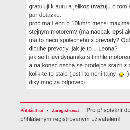
gratuluji k autu a jelikoz uvazuju o 
par dotazku:
proc ma Leon o 10km/h mensi maximal
stejnym motorem? (ma naopak lepsi ak
ma to neco spolecneho s prevody? Oct
dlouhe prevody, jak je to u Leona?
jak se ti jevi dynamika s timhle motor
a na konec necha se prodejce srazit z 
kolik te to stalo (jestli to neni tajny
)
diky moc za odpovedi
Pro přispívání d
Přihlásit se
•
Zaregistrovat
přihlášeným registrovaným uživatelem!