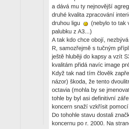
a dává mu ty nejnovější agreg
druhé kvalita zpracování inter
druhou ligu
(nebylo to tak 
palubku z A3...)
A tak kdo chce obojí, nezbýv
R, samozřejmě s tučným příp
ještě hluběji do kapsy a vzít 
kvalitám přidá navíc image p
Když tak nad tím člověk zapřem
názor) škoda, že tento dvoulit
octavia (mohla by se jmenov
tohle by byl asi definitivní zá
koncern snaží vzkřísit pomocí
Do tohohle stavu dostali zna
koncernu po r. 2000. Na stran