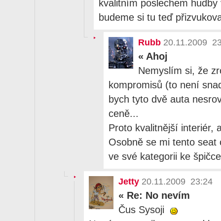
kvalitním poslechem hudby 
budeme si tu teď přizvukova
Rubb
20.11.2009 23
«
Ahoj
Nemyslím si, že zr
kompromisů (to není snad
bych tyto dvě auta nesrov
ceně...
Proto kvalitnější interiér,
Osobně se mi tento seat c
ve své kategorii ke špičc
Jetty
20.11.2009 23:24
«
Re: No nevím
Čus Sysoji