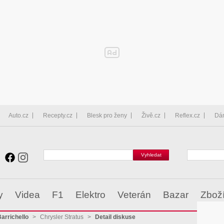
Auto.cz
Recepty.cz
Blesk pro ženy
Živě.cz
Reflex.cz
Dá
y
Videa
F1
Elektro
Veterán
Bazar
Zbož
arrichello
>
Chrysler Stratus
>
Detail diskuse