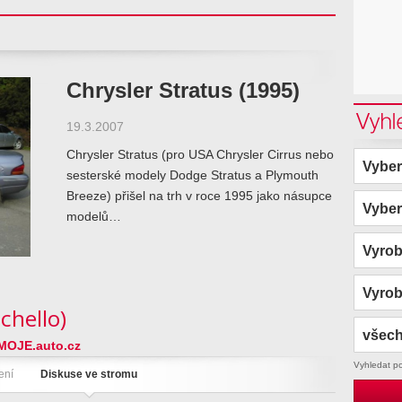
Chrysler Stratus (1995)
Vyhl
19.3.2007
Chrysler Stratus (pro USA Chrysler Cirrus nebo
Vyber
sesterské modely Dodge Stratus a Plymouth
Breeze) přišel na trh v roce 1995 jako násupce
Vyber
modelů…
Vyro
Vyro
chello)
všech
MOJE.auto.cz
Vyhledat p
ení
Diskuse ve stromu