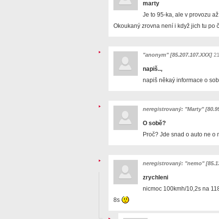
marty
Je to 95-ka, ale v provozu až
Okoukaný zrovna není i když jich tu po čr
"anonym" [85.207.107.XXX]
21
napiš..,
napiš někaý informace o sob
neregistrovaný: "Marty" [80.9
O sobě?
Proč? Jde snad o auto ne o mě
neregistrovaný: "nemo" [85.1
zrychleni
nicmoc 100kmh/10,2s na 118k
8s