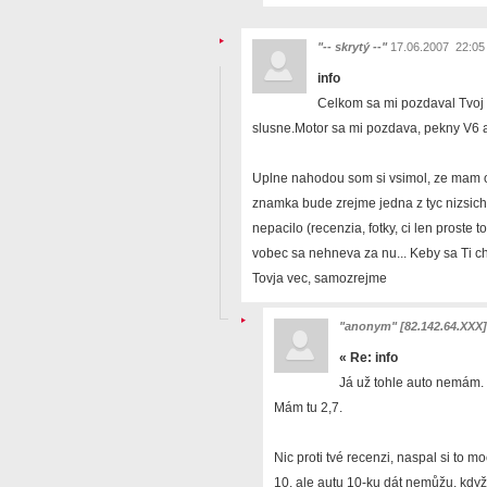
"-- skrytý --"
17.06.2007 22:05
info
Celkom sa mi pozdaval Tvoj p
slusne.Motor sa mi pozdava, pekny V6 
Uplne nahodou som si vsimol, ze mam od
znamka bude zrejme jedna z tyc nizsich,
nepacilo (recenzia, fotky, ci len proste
vobec sa nehneva za nu... Keby sa Ti ch
Tovja vec, samozrejme
"anonym" [82.142.64.XXX]
«
Re: info
Já už tohle auto nemám.
Mám tu 2,7.
Nic proti tvé recenzi, naspal si to
10, ale autu 10-ku dát nemůžu, když