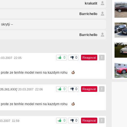
krakatit
Barrichello
- skrytý --
Barrichello
0
0
!
Reagovat
.03.2007 22:05
 prote ze tenhle model neni na kazdym rohu
0
0
!
Reagovat
135.161.XXX]
20.03.2007 22:06
 prote ze tenhle model neni na kazdym rohu
0
0
!
Reagovat
03.2007 11:59