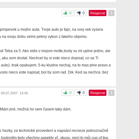
0
0
!
Reagovat
rispevok u mojho auta. Tvoje auto je fajn, na svoj vek vyzera
a na svoju dobu velmi pekny vykon z takeho objemu.
 Teba za 5. Ako vidis v mojom motte,body su mi uplne jedno, ale
 aku som dostal. Nechcel by si este nieco dopisat, co sa Ti
 to auto). Inak opakujem, 5-ku kludne nechaj, na to mas plne pravo a
celo nieco este napisat, bol by som rad. Dik. Ked sa nechce, tiez
0
0
!
Reagovat
09.07.2007 14:40
 Mám jiné, možná ho sem časem taky dám.
 moc hezky, za technické provedení a napsání recneze jednoznačně
 hodnotím tedy všechny aspekty vč. vkusu, není to můj cup of tea.