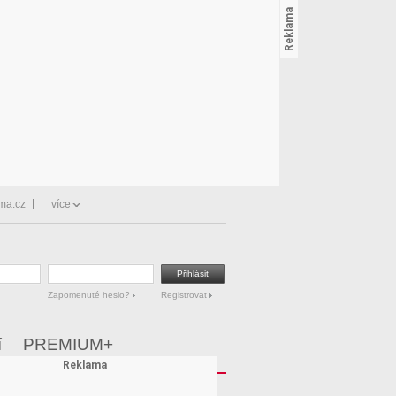
ma.cz
více
Zapomenuté heslo?
Registrovat
í
PREMIUM+