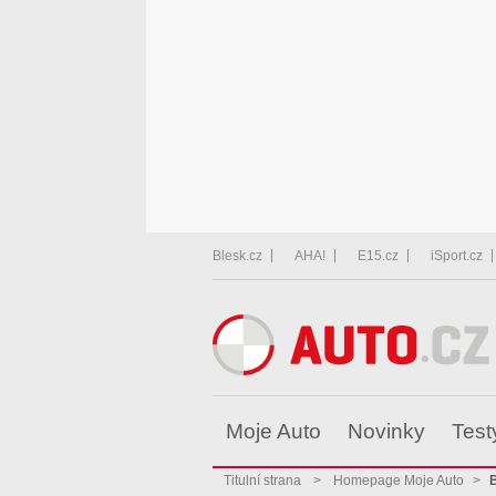
Blesk.cz
AHA!
E15.cz
iSport.cz
Moje Auto
Novinky
Test
Titulní strana
>
Homepage Moje Auto
>
B