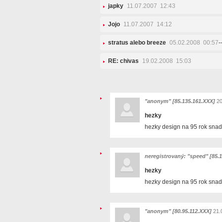
japky
11.07.2007 12:43
Jojo
11.07.2007 14:12
stratus alebo breeze
05.02.2008 00:57
-
RE: chivas
19.02.2008 15:03
"anonym" [85.135.161.XXX]
20
hezky
hezky design na 95 rok snad
neregistrovaný: "speed" [85.
hezky
hezky design na 95 rok snad
"anonym" [80.95.112.XXX]
21.