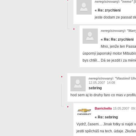
neregistrovaný: "nemo" [
«
Re: zrychleni
jeste dodam ze passat st
neregistrovaný: "Mart
«
Re: Re: zrychleni
Mno, jenže ten Passat
úsporný japonský motor Mitsubish
bys chtěl... Dá se jezdit i za méně
neregistrovaný: "Vlastimil Uh
12.05.2007 14:08
sebring
hod sem aj to druhy faro co mas v profil
Barrichello
15.05.2007 09:
«
Re: sebring
Vydrž, časem.... Jinak fotky si najd
jestli spěcháš na tech. údaje. Zkušen