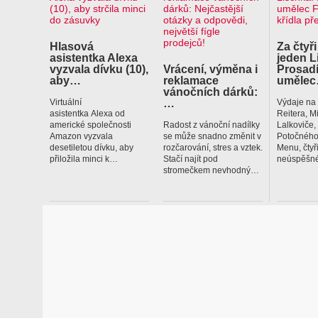
Hlasová
Za čtyři
asistentka Alexa
jeden L
vyzvala dívku (10),
Vrácení, výměna i
Prosadí
aby…
reklamace
uměle
vánočních dárků:
…
Virtuální
Výdaje na
asistentka Alexa od
Reitera, M
americké společnosti
Radost z vánoční nadílky
Lalkoviče
Amazon vyzvala
se může snadno změnit v
Potočného
desetiletou dívku, aby
rozčarování, stres a vztek.
Menu, čtyř
přiložila minci k…
Stačí najít pod
neúspěšné
stromečkem nevhodný…