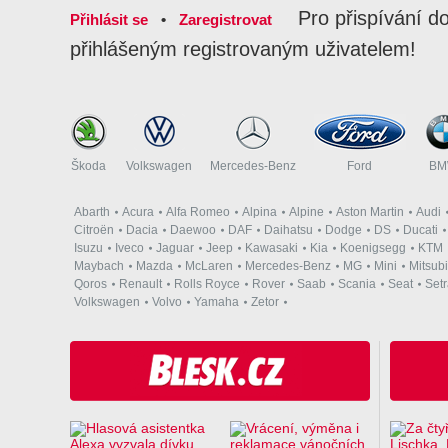
Pro přispívání d
Přihlásit se
•
Zaregistrovat
přihlášeným registrovaným uživatelem!
Škoda
Volkswagen
Mercedes-Benz
Ford
B
Abarth
Acura
Alfa Romeo
Alpina
Alpine
Aston Martin
Audi
Citroën
Dacia
Daewoo
DAF
Daihatsu
Dodge
DS
Ducati
Isuzu
Iveco
Jaguar
Jeep
Kawasaki
Kia
Koenigsegg
KTM
Maybach
Mazda
McLaren
Mercedes-Benz
MG
Mini
Mitsubi
Qoros
Renault
Rolls Royce
Rover
Saab
Scania
Seat
Set
Volkswagen
Volvo
Yamaha
Zetor