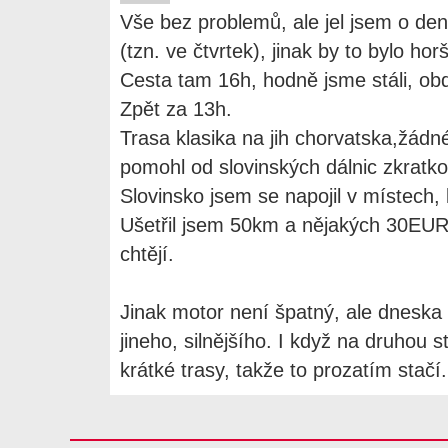
Vše bez problemů, ale jel jsem o den
(tzn. ve čtvrtek), jinak by to bylo horš
Cesta tam 16h, hodně jsme stáli, obdi
Zpět za 13h.
Trasa klasika na jih chorvatska,žádn
pomohl od slovinských dálnic zkratk
Slovinsko jsem se napojil v místech, 
Ušetřil jsem 50km a nějakých 30EUR n
chtějí.
Jinak motor není špatný, ale dneska 
jineho, silnějšího. I když na druhou
krátké trasy, takže to prozatím stačí.