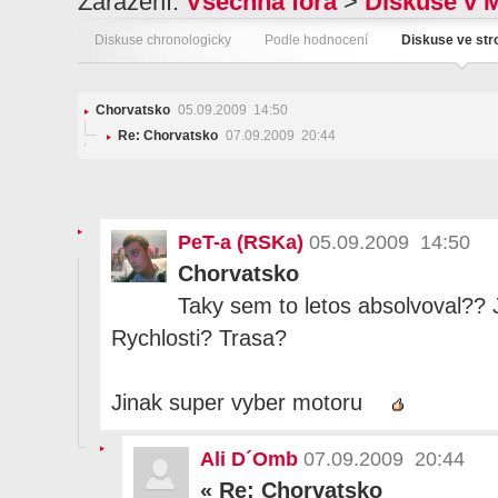
Zařazení:
Všechna fóra
>
Diskuse v 
Diskuse chronologicky
Podle hodnocení
Diskuse ve st
Chorvatsko
05.09.2009 14:50
Re: Chorvatsko
07.09.2009 20:44
PeT-a (RSKa)
05.09.2009 14:50
Chorvatsko
Taky sem to letos absolvoval?? 
Rychlosti? Trasa?
Jinak super vyber motoru
Ali D´Omb
07.09.2009 20:44
«
Re: Chorvatsko