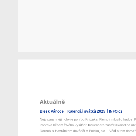
Aktuálně
Blesk Vánoce
Kalendář svátků 2025
INFO.cz
Nejvýznamnější chvíle pohřbu Knížáka: Klempíř mluvil o hádce, K
Poprava během živého vysílání: Influencera zastřelil kartel na ulic
Decroix s Havránkem dováděli v Polsku, ale… Vědí o tom doma?