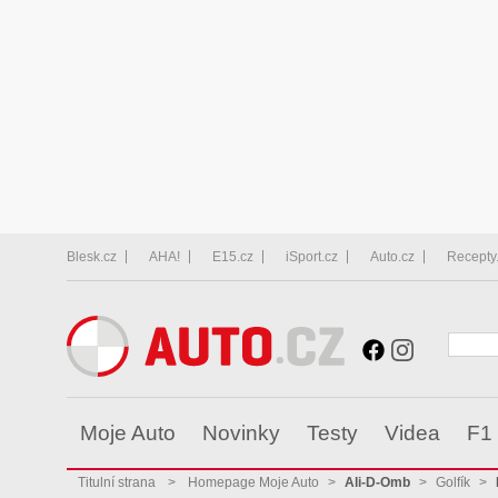
Blesk.cz
AHA!
E15.cz
iSport.cz
Auto.cz
Recepty
Moje Auto
Novinky
Testy
Videa
F1
Titulní strana
>
Homepage Moje Auto
>
Ali-D-Omb
>
Golfík
>