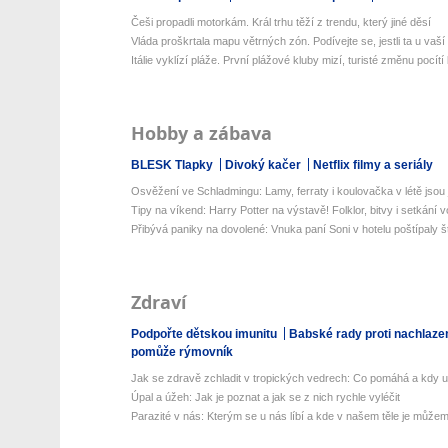
Češi propadli motorkám. Král trhu těží z trendu, který jiné děsí
Vláda proškrtala mapu větrných zón. Podívejte se, jestli ta u vaší 
Itálie vyklízí pláže. První plážové kluby mizí, turisté změnu pocítí 
Hobby a zábava
BLESK Tlapky
Divoký kačer
Netflix filmy a seriály
Osvěžení ve Schladmingu: Lamy, ferraty i koulovačka v létě jsou j
Tipy na víkend: Harry Potter na výstavě! Folklor, bitvy i setkání v
Přibývá paniky na dovolené: Vnuka paní Soni v hotelu poštípaly št
Zdraví
Podpořte dětskou imunitu
Babské rady proti nachlaze
pomůže rýmovník
Jak se zdravě zchladit v tropických vedrech: Co pomáhá a kdy už 
Úpal a úžeh: Jak je poznat a jak se z nich rychle vyléčit
Parazité v nás: Kterým se u nás líbí a kde v našem těle je můžeme