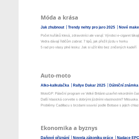
Móda a krása
Jak zhubnout
Trendy nehty pro jaro 2025
Nové make-
Počet kuřáků klesá, zdravotníci ale varují: Výrobci e-cigaret lákají
Vedra dávají řidičům zabrat: 7 tipů, jak přežít jízdu v horku
5 rad pro vlasy plné lesku: Jak si užít léto bez zničených kadeří
Auto-moto
Alko-kalkulačka
Rallye Dakar 2025
Dálniční známka
MotoGP: Páteční program ve Velké Británii uzavřel rekordním ča
Další klasická corvette s dobrými jízdními vlastnostmi? Mitsuoka 
Problémy Cadillacu s brzdami souvisí podle Bottase s jejich chla
Ekonomika a byznys
Daňové přiznání
Novela zákoníku práce
Nadace EP