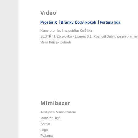
Video
Prostor X
Branky, body, kokoti
Fortuna liga
Klaus promluvil na pohřbu Knížáka
SESTŘIH: Zbrojovka - Liberec 0:1. Rozhodl Dulay, ale při premiéř
Milan Knížák pohřeb
Mimibazar
Testujte s Mimibazarem
Monster High
Barbie
Lego
Pyžama