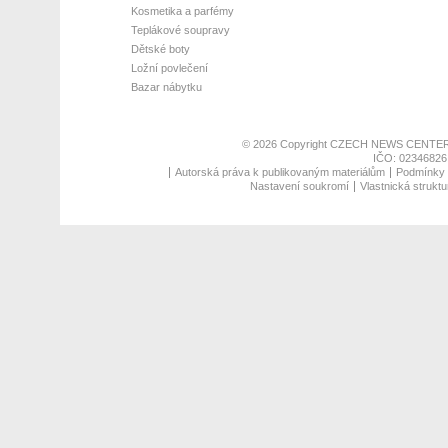
Kosmetika a parfémy
Teplákové soupravy
Dětské boty
Ložní povlečení
Bazar nábytku
© 2026 Copyright
CZECH NEWS CENTER
IČO: 02346826,
Autorská práva k publikovaným materiálům
Podmínky p
Nastavení soukromí
Vlastnická struktu