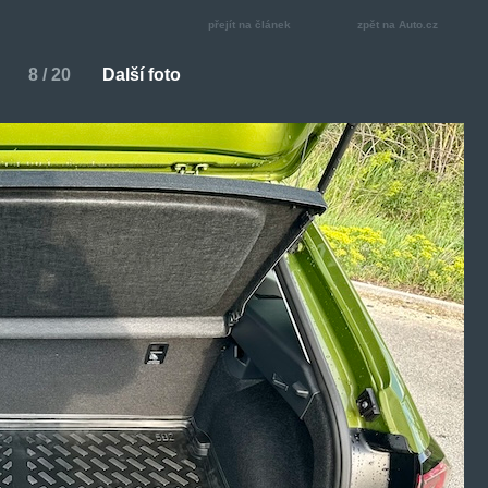
přejít na článek
zpět na Auto.cz
8 / 20
Další foto