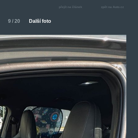
přejít na článek
zpět na Auto.cz
9 / 20
Další foto