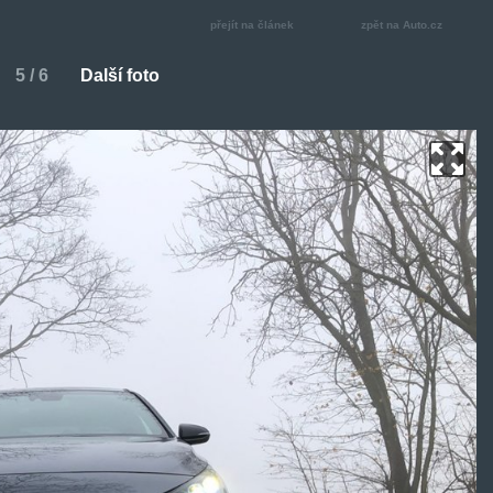
přejít na článek
zpět na Auto.cz
5 / 6
Další foto