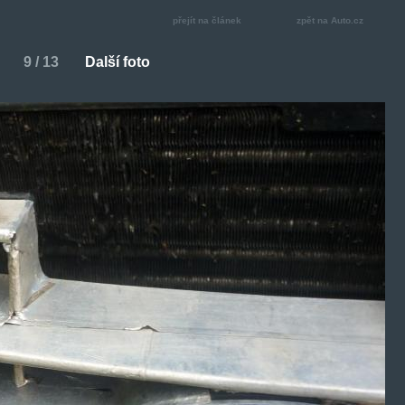
přejít na článek
zpět na Auto.cz
9 / 13
Další foto