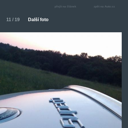
přejít na článek
zpět na Auto.cz
11 / 19
Další foto