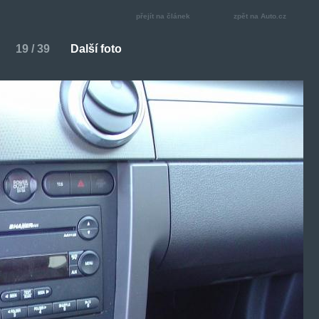
přejít na článek
zpět na Auto.cz
19 / 39
Další foto