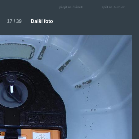
přejít na článek
zpět na Auto.cz
17 / 39
Další foto