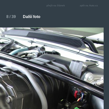
přejít na článek
zpět na Auto.cz
8 / 39
Další foto