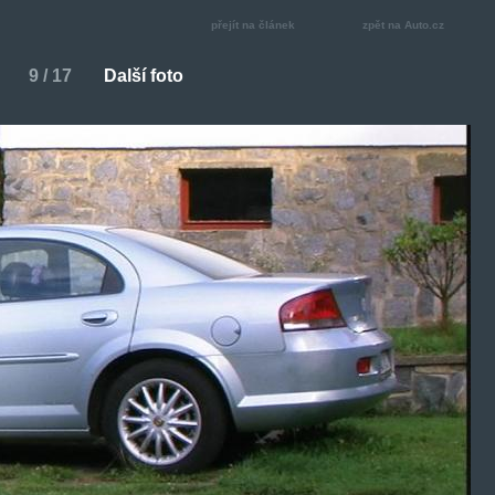
přejít na článek
zpět na Auto.cz
9 / 17
Další foto